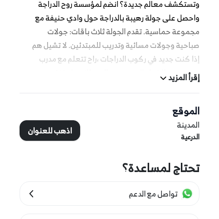
وتستكشف معالم جديدة؟ انضم لمؤسسة روح الدراجة
واحصل على جولة رهيبة بالدراجة حول وادي حنيفة مع
مجموعة حماسية. تقدم الجولة ثلاث باقات: جولات
صباحية وجولات مسائية وتدريب للمبتدئين. لا تشيل هم
إذا كنت جديد في ركوب الدراجات ،راح تتعلم مع مدرب
مرخص من الاتحاد السعودي والبريطاني. راح تتقن
إقرأ المزيد
مهارات التوازن وركوب الدراجات.
الموقع
المزيد من التفاصيل
المدينة
اذهب للعنوان
الدرعية
تقدم هذه التجربة جولات صباحية ومسائية وتدريب
تحتاج لمساعدة؟
للمبتدئين.
تواصل مع الدعم
الجولات الصباحية والمسائية مناسبة للأشخاص الذين
تتراوح أعمارهم بين 16 و 50 عامًا.