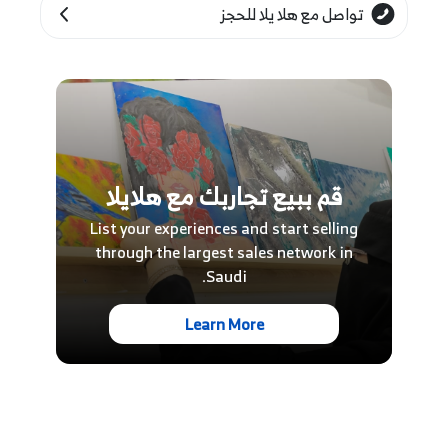
الدورات التدريبية مخصصة للإناث من سن 16 إلى 40
تواصل مع هلا يلا للحجز
عامًا فقط.
مدة التجربة والجدول الزمني
قم ببيع تجاربك مع هلايلا
List your experiences and start selling
تتوفر الجولات الصباحية من الساعة 5:00 صباحًا حتى
through the largest sales network in
7:00 صباحًا يومي الجمعة والسبت.
Saudi.
تتوفر الجولات المسائية من الساعة 8:00 مساءً حتى
Learn More
9:30 مساءً أيام الأحد والاثنين والأربعاء.
القدرة الاستيعابية للجولات الصباحية والمسائية هي
45 شخصًا بحد أقصى وشخصين على الأقل.
الدورات التدريبية متاحة من 7:00 مساءً إلى 9:00