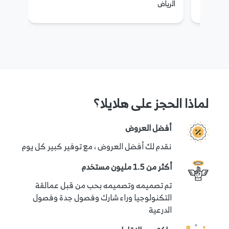
الرياض
يتم الدفع عبر الإنترنت عبر بوابة الدفع الآمنة لهلا يلا.
يمكن إلغاء حجزك مع استرداد مضمون 100٪ إذا اتصلت
بنا قبل 24 ساعة على الأقل من وقت الحجز.
للحصول على المزيد من المعلومات
لماذا الحجز على هلايلا؟
إذا كانت لديك أسئلة أو تحتاج إلى مزيد من المعلومات
أفضل العروض
لحجز هذه التجربة ، فيرجى الاتصال بفريق دعم العملاء عبر
نقدم لك أفضل العروض ، مع توفير كبير كل يوم
الخيارات المتاحة ضمن قسم "هل تحتاج إلى مساعدة؟" في
أكثر من 1.5 مليون مستخدم
هذه الصفحة.
تم تصميمه وتصميمه بحب من قبل عمالقة
التكنولوجيا وراء شارك وفصول جدة وفصول
سياسة الإلغاء
الدرعية