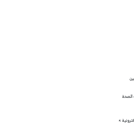
ين
 الصحة
كترونية