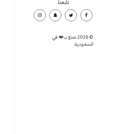
تابعنا
©
2026
صنع ب❤️ في
السعودية