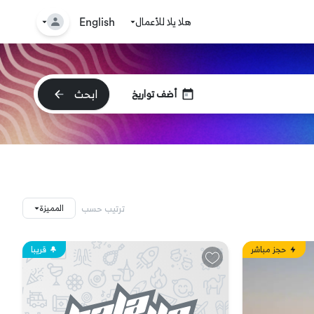
هلا يلا للأعمال
🤘
English
ابحث
أضف تواريخ
ترتيب حسب
المميزة
حجز مباشر
قريبا