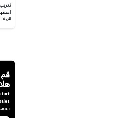
تدريب
اسطبل
الرياض
قم 
هلاي
start
sales
audi.