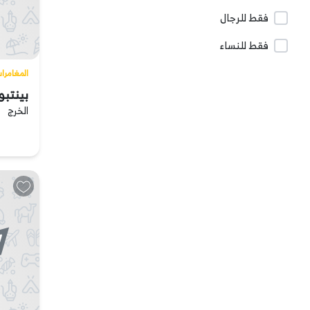
الباحة
فقط للرجال
فقط للنساء
الجوف
المغامرا
بينتبو
القصيم
الخرج
جازان
نجران
تبوك