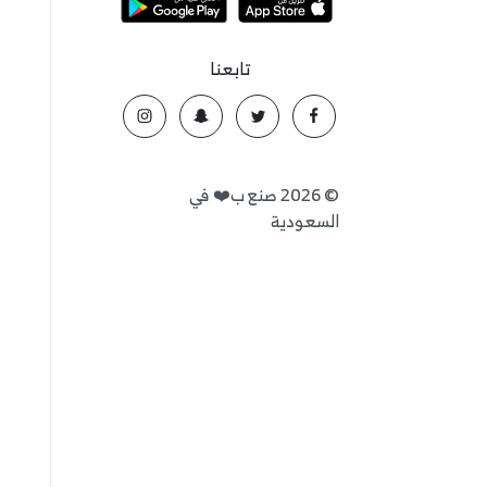
تابعنا
©
2026
صنع ب❤️ في
السعودية