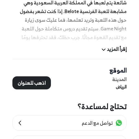
شائعة يتم لعبها في المملكة العربية السعودية وهي
مشابهة للعبة الفرنسية Belote. إذا كنت تشعر بفضول
حول هذه اللعبة وتريد تعلمها، فما عليك سوى زيارة
Game Night. سيتم تقديم دروس متكاملة حول اللعبة
مع تقديم القهوة مجانًا. جرب حظك، فقد تحترفها يومًا
ما!
إقرأ المزيد
المزيد من التفاصيل:
الموقع
هذه التجربة مناسبة للرجال والنساء فوق سن 15
المدينة
عامًا.
اذهب للعنوان
الرياض
تحتاج لمساعدة؟
مدة التجربة وتوقيتها:
هذه التجربة متوفرة أيام الثلاثاء والجمعة من الساعة
تواصل مع الدعم
8 مساءً حتى الساعة 12 صباحًا.