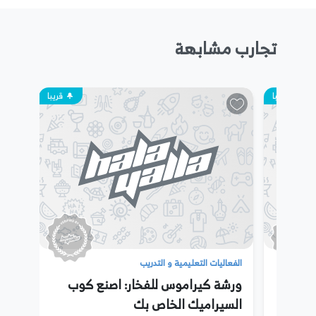
تجارب مشابهة
قريبا
قريبا
الفعاليات التعليمية و التدريب
يوغا
ورشة كيراموس للفخار: اصنع كوب
السيراميك الخاص بك