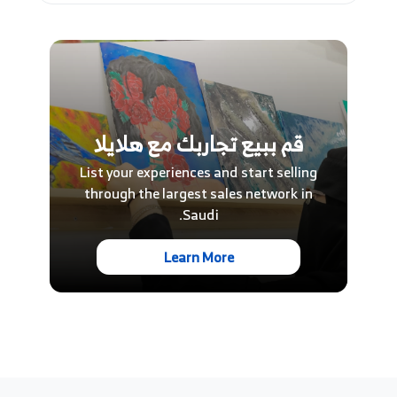
تتكون الباقة من 4 فصول تدريبية
الحد الأدنى لعدد المشاركين في هذه التجربة هو
شخصين
الحد الأقصى لعدد المشاركين هو 5 أشخاص لكل
جلسة تدريبية
قم ببيع تجاربك مع هلايلا
ننصح بارتداء الجينز وحذاء رياضي لتتمكن من
List your experiences and start selling
الاستمتاع بهذه التجربة
through the largest sales network in
Saudi.
مدة التجربة والجدول الزمني
Learn More
مدة كل حصة تدريبية هي ساعة ونصف.
الجدول الزمني الحالي سيكون