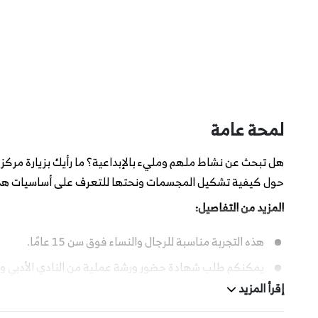
لمحة عامة
هل تبحث عن نشاط ملهم ومليء بالإبداعية؟ ما رأيك بزيارة مرك
حول كيفية تشكيل المجسمات ونحتها للتعرف على أساسيات هذا 
المزيد من التفاصيل:
هذه التجربة مناسبة للرجال والنساء فوق سن 15 عامًا.
يمكنكم طلب شهادة حضور ورشة عملية من النادي الأدبي والثقافي 
إقرأ المزيد
السعة القصوى لورشة العمل هي 15 فردًا والحد الأدنى هو فرد واحد.