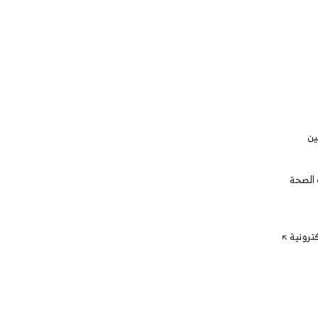
ين
 الصحة
كترونية