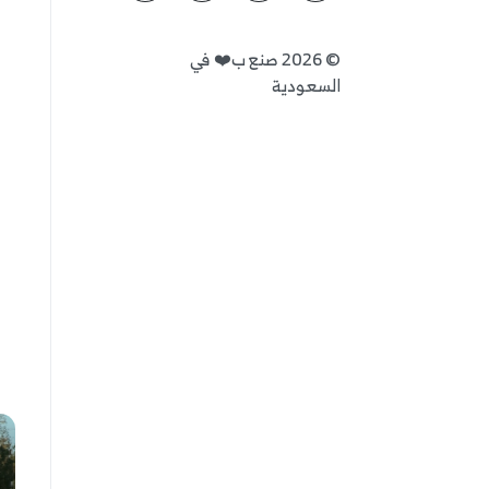
©
2026
صنع ب❤️ في
السعودية