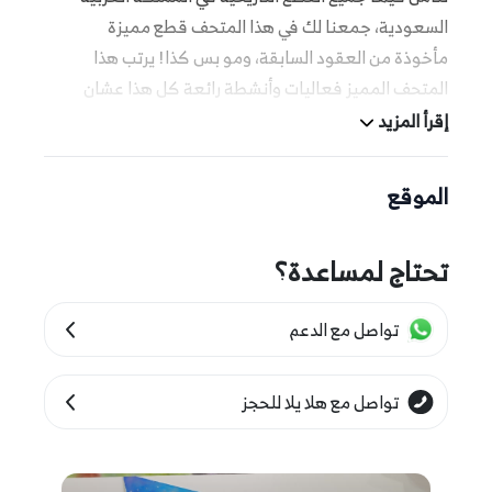
السعودية، جمعنا لك في هذا المتحف قطع مميزة
مأخوذة من العقود السابقة، ومو بس كذا! يرتب هذا
المتحف المميز فعاليات وأنشطة رائعة كل هذا عشان
يقدر الجميع إنهم يعيشون تجربة استثنائية سواءً كانوا
إقرأ المزيد
بالغين أو أطفال، لا نوصيك تعال وتعلم عن تاريخ الدولة
وثقافتها معنا.
الموقع
المزيد من التفاصيل
تحتاج لمساعدة؟
هذه التجربة متاحة لجميع الأعمار
تواصل مع الدعم
تواصل مع هلا يلا للحجز
مدة التجربة والجداول الزمنية
هذه التجربة متاحة متاحة طوال أيام الاسبوع لجميع الزوار