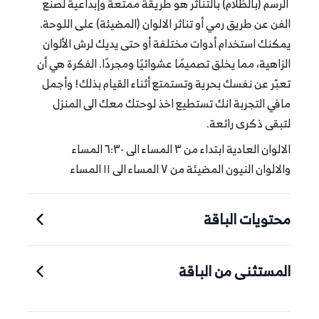
‎ الرسم (بالظلام) بالتناثر هو طريقة ممتعة وإبداعية لصنع
الفن عن طريق رمي أو تناثر الالوان (المضيئة) على اللوحة.
يمكنك استخدام أدوات مختلفة أو حتى يديك لرش الألوان
الزاهية، مما يخلق تصميمًا عشوائيًا ومجردًا. الفكرة هي أن
تعبّر عن نفسك بحرية وتستمتع أثناء القيام بذلك! وأجمل
مافي التجربة انك تستطيع اخذ لوحتك معك الى المنزل
لتبقى ذكرى رائعة.
الالوان العادية ابتداء من ٣ المساء الى ٦:٣٠ المساء
والالوان النيون المضيئة من ٧ المساء الى ١١ المساء
محتويات الباقة
المستثنى من الباقة