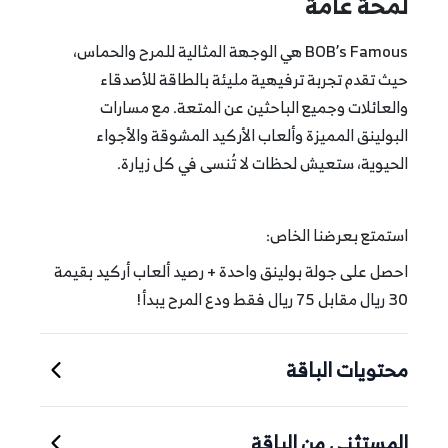
لمحة عامة
BOB’s Famous هي الوجهة المثالية للمرح والحماس،
حيث تقدم تجربة ترفيهية مليئة بالطاقة للأصدقاء
والعائلات وجميع الباحثين عن المتعة. مع مسارات
البولينق المميزة وألعاب الأركيد المشوقة والأجواء
الحيوية، ستعيش لحظات لا تُنسى في كل زيارة.
استمتع بعرضنا الخاص:
احصل على جولة بولينق واحدة + رصيد ألعاب أركيد بقيمة
30 ريال مقابل 75 ريال فقط ودع المرح يبدأ!
محتويات الباقة
المستثنى من الباقة