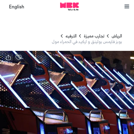
English
الرياض
تجارب مميزة
الترفيه
بوبز فايمس بولينق و اركيد في الحمراء مول