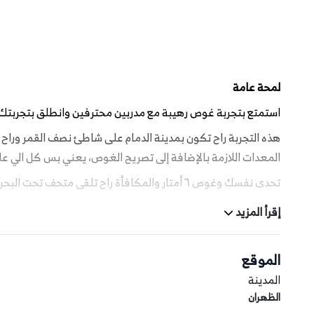
لمحة عامة
استمتع بتجربة غوص رهيبة مع مدربين محترفين وانطلق بتجربتك
هذه التجربة راح تكون بمدينة الدمام على شاطئ نصف القمر ورا
المعدات اللازمة بالإضافة إلى تصريح الغوص، يعني بس كل الي 
تحدى نفسك وغوص ٦ أمتار والمكافأة راح تلقى متحف تحت البحر مختلف عن كل المتاحف الي زرتها قبل كذا.
لا تفوت عليك تصوير الأبراج وحطام السيارات والسفينة القديمة 
إقرأ المزيد
الموقع
مخطط الرحلة
المدينة
6:30 صباحًا: اللقاء في نقطة التجمع بمركز خفر السواحل لشاطئ نصف القمر واستلام تصريح الغوص
الظهران