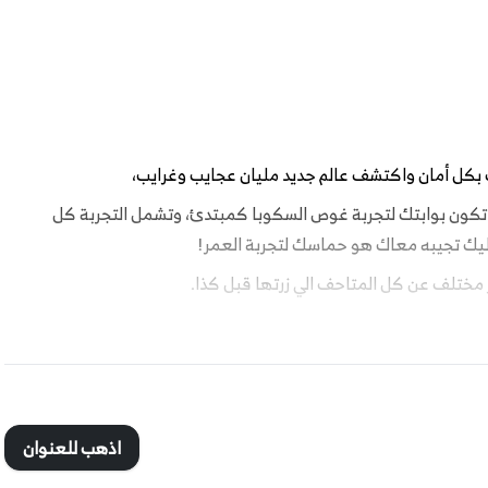
 بكل أمان واكتشف عالم جديد مليان عجايب وغرايب،
ح تكون بوابتك لتجربة غوص السكوبا كمبتدئ، وتشمل التجربة كل
عليك تجيبه معاك هو حماسك لتجربة العمر!
وكلها راح تكون تحت سطح البحر!
اذهب للعنوان