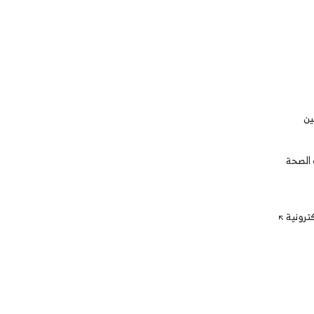
ين
 الصحة
كترونية