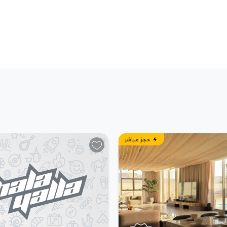
7:05 صباحًا: الوصول إلى الشاطئ واستلام المعدات ومعرفة الإرشادات اللازمة مع المدرب في شاطئ نصف القمر - أمواج (15-30
7:35 صباحًا: تبدأ التجربة بالمشي لـ15 متر حتى نقطة الغوص والغوص لمتحف تحت الماء والذي يصل أقصى عمق له لـ 6 أمتار تحت
حجز مباشر