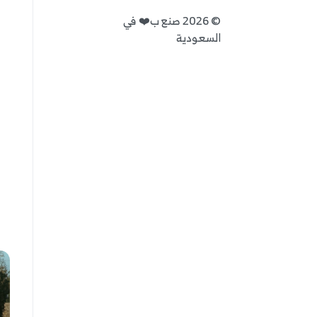
©
2026
صنع ب❤️ في
السعودية