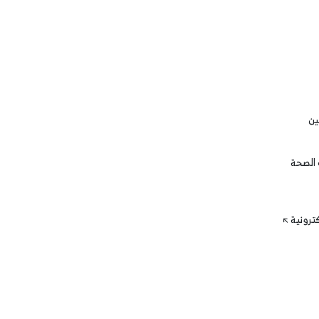
ين
 الصحة
كترونية