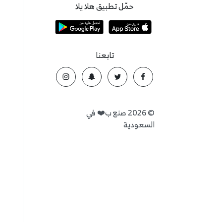
حمّل تطبيق هلا يلا
تابعنا
©
2026
صنع ب❤️ في
السعودية