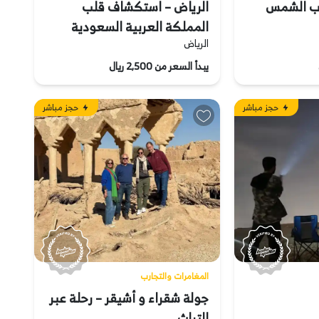
وب الشمس
الرياض – استكشاف قلب
المملكة العربية السعودية
الرياض
يبدأ السعر من 2,500 ريال
حجز مباشر
حجز مباشر
المغامرات والتجارب
جولة شقراء و أشيقر – رحلة عبر
التراث