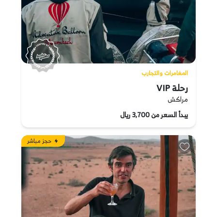
المغامرات والتجارب
رحلة VIP
مراكش
يبدأ السعر من 3,700 ريال
حجز مباشر