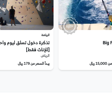
الرياضة
Big F
تذكرة دخول تسلق ليوم واح
[للإناث فقط]
الرياض
1 ريال
يبدأ السعر من 179 ريال