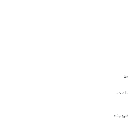
ين
 الصحة
كترونية