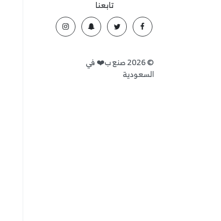
تابعنا
©
2026
صنع ب❤️ في
السعودية