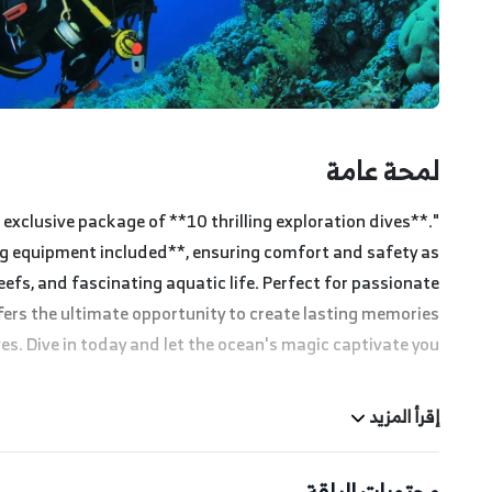
لمحة عامة
xclusive package of **10 thrilling exploration dives**.
ng equipment included**, ensuring comfort and safety as
efs, and fascinating aquatic life. Perfect for passionate
fers the ultimate opportunity to create lasting memories
s. Dive in today and let the ocean's magic captivate you!"
إقرأ المزيد
محتويات الباقة