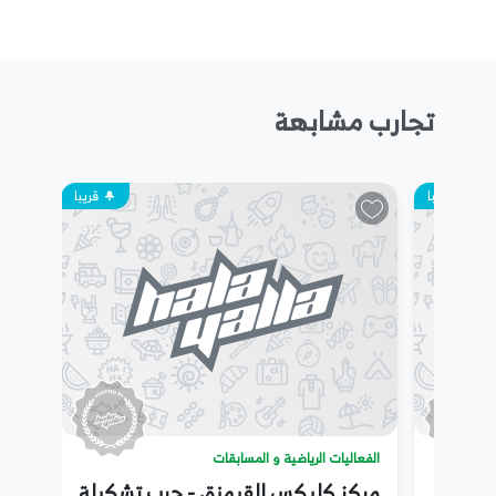
تجارب مشابهة
قريبا
قريبا
الفعاليات الرياضية و المسابقات
قض أمسيات بلوت مميزة مع Game
مركز كليكس للقيمنق - جرب تشكيلة