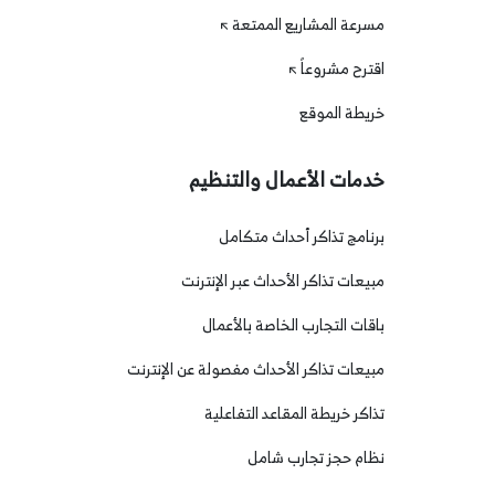
إذا كانت لديك أسئلة أو اذا كنت تحتاج إلى مزيد من
مسرعة المشاريع الممتعة
المعلومات لحجز هذه التجربة ، فيرجى الاتصال بفريق دعم
اقترح مشروعاً
العملاء عبر .WhatsApp
يمكنك العثور على رقم التواصل من خلال قسم "هل
خريطة الموقع
تحتاج إلى مساعدة؟" في هذه الصفحة أسفل خريطة
الموقع.
خدمات الأعمال والتنظيم
برنامج تذاكر أحداث متكامل
مبيعات تذاكر الأحداث عبر الإنترنت
باقات التجارب الخاصة بالأعمال
مبيعات تذاكر الأحداث مفصولة عن الإنترنت
تذاكر خريطة المقاعد التفاعلية
نظام حجز تجارب شامل