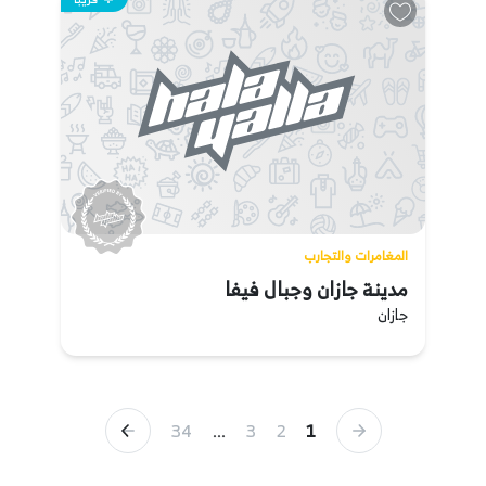
المغامرات والتجارب
مدينة جازان وجبال فيفا
جازان
34
...
3
2
1