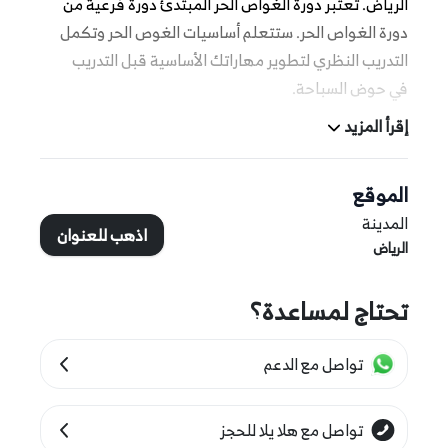
الرياض. تعتبر دورة الغواص الحر المبتدئ دورة فرعية من
دورة الغواص الحر. ستتعلم أساسيات الغوص الحر وتكمل
التدريب النظري لتطوير مهاراتك الأساسية قبل التدريب
في حوض السباحة.
إقرأ المزيد
المزيد من التفاصيل
الموقع
المدينة
اذهب للعنوان
يتطلب الحد الأدنى للحجز شخص واحد.
الرياض
كل فصل يستوعب ما يصل إلى 4 أشخاص.
تحتاج لمساعدة؟
تتضمن الدورة 1 إلى 2 يومًا من التعلم الإلكتروني قبل
التدريب الفعلي في حوض السباحة.
تواصل مع الدعم
تتناسب هذه التجربة مع الرجال والنساء والأطفال
الذين تتراوح أعمارهم بين 12 عامًا وأكثر.
تواصل مع هلا يلا للحجز
تتطلب متطلبات هذه الدورة القدرة على السباحة