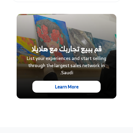
بشكل مستمر على السطح حتى 200 متر/200 ياردة
بدون مساعدة سباحة أو 300 متر/300 ياردة بقناع
وزعانف.
بعد اجتياز الدورة، ستحصل على شهادة بادي
الأساسية للغواص الحر.
قم ببيع تجاربك مع هلايلا
يؤهلك هذا التدريب للقيام بالغطس الحر مع محترف
List your experiences and start selling
مرخص.
through the largest sales network in
يجب أن يتم الحجز قبل 12 ساعة على الأقل.
Saudi.
Learn More
مدة التجربة والجداول الزمنية
تستغرق هذه الدورة 4 أيام.